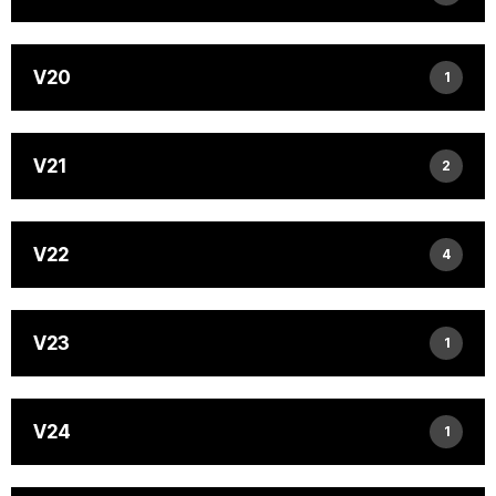
V20
1
V21
2
V22
4
V23
1
V24
1