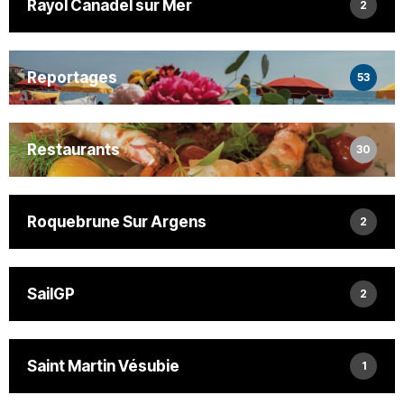
Rayol Canadel sur Mer
2
Reportages
53
Restaurants
30
Roquebrune Sur Argens
2
SailGP
2
Saint Martin Vésubie
1