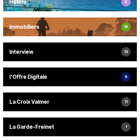
Hotels
2
Immobiliers
10
Interview
13
l'Offre Digitale
6
La Croix Valmer
11
La Garde-Freinet
1