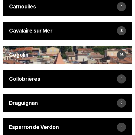
Carnouiles
1
Cavalaire sur Mer
8
Cogolin
16
Collobrières
1
Draguignan
2
Esparron de Verdon
1