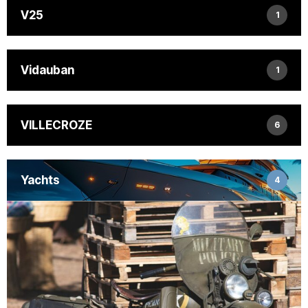
V25
1
Vidauban
1
VILLECROZE
6
Yachts
4