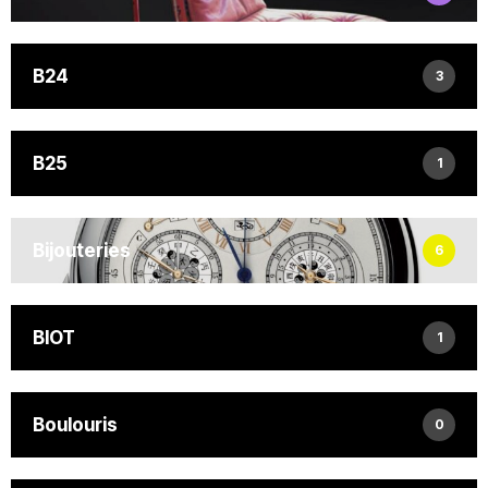
B24
3
B25
1
Bijouteries
6
BIOT
1
Boulouris
0