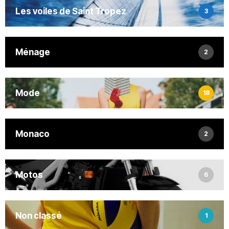
Les voiles de Saint Tropez
3
Ménage
2
Mode
18
Monaco
2
Motos
6
Non classé
1