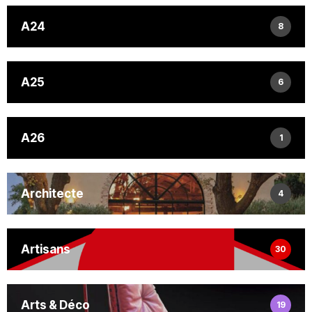
A24
8
A25
6
A26
1
Architecte
4
Artisans
30
Arts & Déco
19