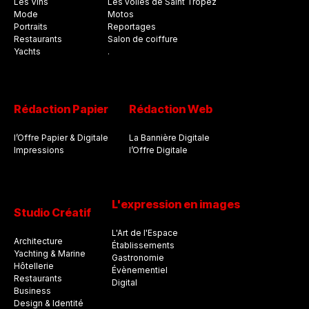
Les Vins
Les voiles de Saint Tropez
Mode
Motos
Portraits
Reportages
Restaurants
Salon de coiffure
Yachts
.
Rédaction Papier
Rédaction Web
l’Offre Papier & Digitale
La Bannière Digitale
Impressions
l’Offre Digitale
L'expression en images
Studio Créatif
L'Art de l'Espace
Architecture
Établissements
Yachting & Marine
Gastronomie
Hôtellerie
Évènementiel
Restaurants
Digital
Business
Design & Identité