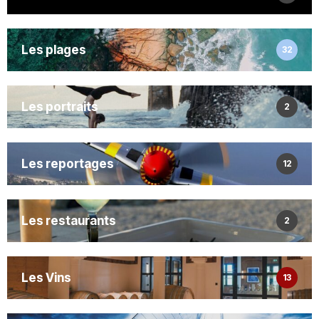
Les plages
32
Les portraits
2
Les reportages
12
Les restaurants
2
Les Vins
13