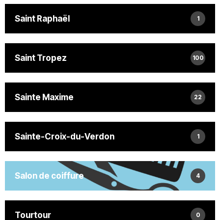
Saint Raphaël
1
Saint Tropez
100
Sainte Maxime
22
Sainte-Croix-du-Verdon
1
Salon de coiffure
4
Tourtour
0