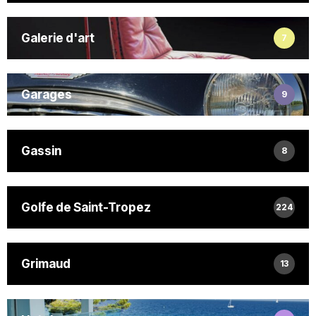
Galerie d'art
7
Garages
9
Gassin
8
Golfe de Saint-Tropez
224
Grimaud
13