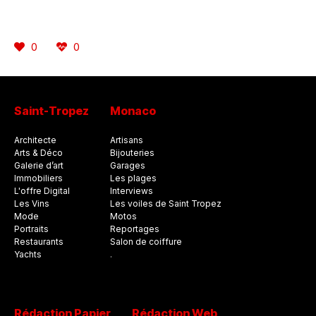
0
0
Saint-Tropez
Monaco
Architecte
Artisans
Arts & Déco
Bijouteries
Galerie d’art
Garages
Immobiliers
Les plages
L'offre Digital
Interviews
Les Vins
Les voiles de Saint Tropez
Mode
Motos
Portraits
Reportages
Restaurants
Salon de coiffure
Yachts
.
Rédaction Papier
Rédaction Web