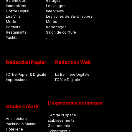
Galerie d’art
Garages
Immobiliers
Les plages
L'offre Digital
Interviews
Les Vins
Les voiles de Saint Tropez
Mode
Motos
Portraits
Reportages
Restaurants
Salon de coiffure
Yachts
.
Rédaction Papier
Rédaction Web
l’Offre Papier & Digitale
La Bannière Digitale
Impressions
l’Offre Digitale
L'expression en images
Studio Créatif
L'Art de l'Espace
Architecture
Établissements
Yachting & Marine
Gastronomie
Hôtellerie
Évènementiel