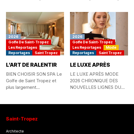
passionné...
QUOTIDIENNE ET
MYTHE...
2026
2026
Golfe De Saint-Tropez
Golfe De Saint-Tropez
Les Reportages
Les Reportages
Mode
Reportages
Saint Tropez
Reportages
Saint Tropez
L’ART DE RALENTIR
LE LUXE APRÈS
BIEN CHOISIR SON SPA Le
LE LUXE APRÈS MODE
Golfe de Saint Tropez et
2026 CHRONIQUE DES
plus largement...
NOUVELLES LIGNES DU
STYLE MONDIAL...
Saint-Tropez
Architecte