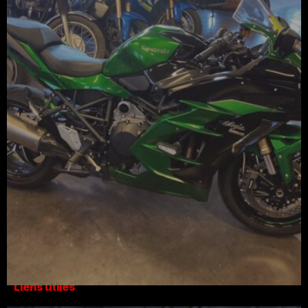
L'expression en images
Studio Créatif
L'Art de l'Espace
Architecture
Établissements
Yachting & Marine
Gastronomie
Hôtellerie
Évènementiel
Restaurants
Digital
Business
Design & Identité
L'Expression en Images
Abonnez-Vous Maintenant
Abonnez-vous à notre liste de diffusion pour recevoir des mises à
jour directement dans votre boîte de réception !
Merci et à bien
Liens utiles