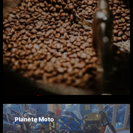
Saint-Tropez
Monaco
Architecte
Artisans
Arts & Déco
Bijouteries
Galerie d’art
Garages
Immobiliers
Les plages
L'offre Digital
Interviews
Les Vins
Les voiles de Saint Tropez
Mode
Motos
Portraits
Reportages
Restaurants
Salon de coiffure
Yachts
.
Rédaction Papier
Rédaction Web
l’Offre Papier & Digitale
La Bannière Digitale
Impressions
l’Offre Digitale
Planète Moto