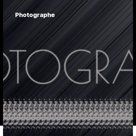
Impressions
Tarifs
Photographe
Photographe
Les Tarifs
The Magazine en Ligne
Mon compte
Communication en Ligne
Validation de commande
Communication Magazine
Panier
Politique de confidentialité
Mentions légales
.
CGV
Devis Personnalisé
Accès Clients
Contact
Espace Sécurisé
Les photos de The Magazine
Copyright © 2025 THE Magazine. Tous droits réservés.