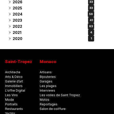
2026
33
2025
33
2024
59
2023
41
2022
63
2021
4
2020
1
Saint-Tropez
Monaco
Architecte
Artisans
Arts & Déco
Bijouteries
Galerie d’art
Garages
Immobiliers
Les plages
L'offre Digital
Interviews
Les Vins
Les voiles de Saint Tropez
Mode
Motos
Portraits
Reportages
Restaurants
Salon de coiffure
Yachts
.