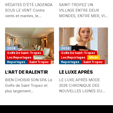
RÉGATES D’ÉTÉ L’AGENDA
SAINT-TROPEZ UN
SOUS LE VENT Contre
VILLAGE ENTRE DEUX
vents et marées, le
MONDES, ENTRE MER, VIE
passionné...
QUOTIDIENNE ET
MYTHE...
2026
2026
Golfe De Saint-Tropez
Golfe De Saint-Tropez
Les Reportages
Les Reportages
Mode
Reportages
Saint Tropez
Reportages
Saint Tropez
L’ART DE RALENTIR
LE LUXE APRÈS
BIEN CHOISIR SON SPA Le
LE LUXE APRÈS MODE
Golfe de Saint Tropez et
2026 CHRONIQUE DES
plus largement...
NOUVELLES LIGNES DU
STYLE MONDIAL...