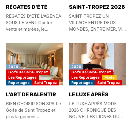
RÉGATES D’ÉTÉ
SAINT-TROPEZ 2026
RÉGATES D’ÉTÉ L’AGENDA
SAINT-TROPEZ UN
SOUS LE VENT Contre
VILLAGE ENTRE DEUX
vents et marées, le
MONDES, ENTRE MER, VIE
passionné...
QUOTIDIENNE ET
MYTHE...
2026
2026
Golfe De Saint-Tropez
Golfe De Saint-Tropez
Les Reportages
Les Reportages
Mode
Reportages
Saint Tropez
Reportages
Saint Tropez
L’ART DE RALENTIR
LE LUXE APRÈS
BIEN CHOISIR SON SPA Le
LE LUXE APRÈS MODE
Golfe de Saint Tropez et
2026 CHRONIQUE DES
plus largement...
NOUVELLES LIGNES DU
STYLE MONDIAL...