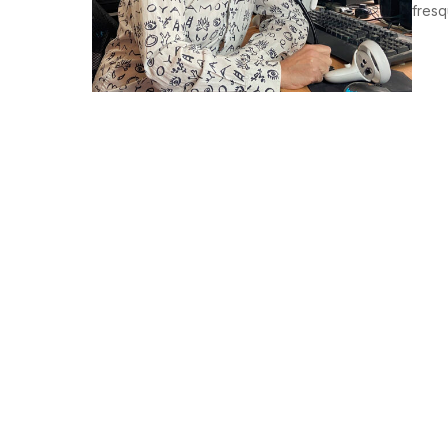
fresq