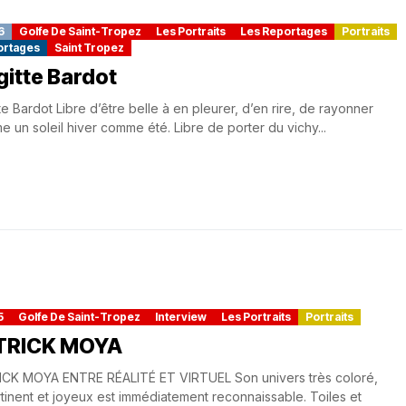
6
Golfe De Saint-Tropez
Les Portraits
Les Reportages
Portraits
ortages
Saint Tropez
gitte Bardot
tte Bardot Libre d’être belle à en pleurer, d’en rire, de rayonner
 un soleil hiver comme été. Libre de porter du vichy...
5
Golfe De Saint-Tropez
Interview
Les Portraits
Portraits
TRICK MOYA
ICK MOYA ENTRE RÉALITÉ ET VIRTUEL Son univers très coloré,
tinent et joyeux est immédiatement reconnaissable. Toiles et