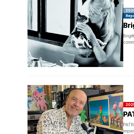
202
Rep
Bri
Brigi
comme
202
PA
PATR
imper