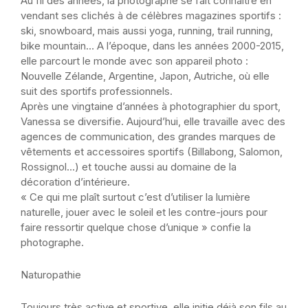
Au fil des années, la photographe se fait connaître en
vendant ses clichés à de célèbres magazines sportifs :
ski, snowboard, mais aussi yoga, running, trail running,
bike mountain… A l’époque, dans les années 2000-2015,
elle parcourt le monde avec son appareil photo :
Nouvelle Zélande, Argentine, Japon, Autriche, où elle
suit des sportifs professionnels.
Après une vingtaine d’années à photographier du sport,
Vanessa se diversifie. Aujourd’hui, elle travaille avec des
agences de communication, des grandes marques de
vêtements et accessoires sportifs (Billabong, Salomon,
Rossignol…) et touche aussi au domaine de la
décoration d’intérieure.
« Ce qui me plaît surtout c’est d’utiliser la lumière
naturelle, jouer avec le soleil et les contre-jours pour
faire ressortir quelque chose d’unique » confie la
photographe.
Naturopathie
Toujours très active et sportive, elle initie déjà son fils au