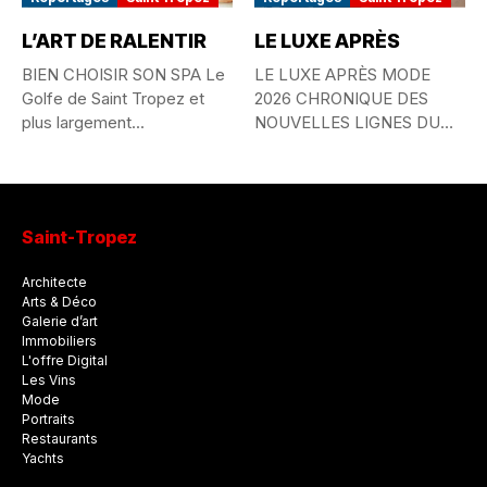
L’ART DE RALENTIR
LE LUXE APRÈS
BIEN CHOISIR SON SPA Le
LE LUXE APRÈS MODE
Golfe de Saint Tropez et
2026 CHRONIQUE DES
plus largement...
NOUVELLES LIGNES DU
STYLE MONDIAL...
Saint-Tropez
Architecte
Arts & Déco
Galerie d’art
Immobiliers
L'offre Digital
Les Vins
Mode
Portraits
Restaurants
Yachts