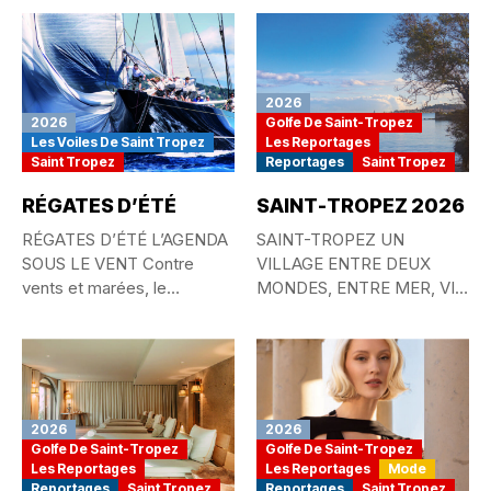
2026
2026
Golfe De Saint-Tropez
Les Voiles De Saint Tropez
Les Reportages
Saint Tropez
Reportages
Saint Tropez
RÉGATES D’ÉTÉ
SAINT-TROPEZ 2026
RÉGATES D’ÉTÉ L’AGENDA
SAINT-TROPEZ UN
SOUS LE VENT Contre
VILLAGE ENTRE DEUX
vents et marées, le
MONDES, ENTRE MER, VIE
passionné...
QUOTIDIENNE ET
MYTHE...
2026
2026
Golfe De Saint-Tropez
Golfe De Saint-Tropez
Les Reportages
Les Reportages
Mode
Reportages
Saint Tropez
Reportages
Saint Tropez