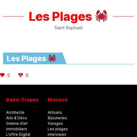
Les Plages
Saint Raphaël
Les Plages
0
0
Saint-Tropez
Monaco
Architecte
Artisans
Arts & Déco
Bijouteries
Galerie d’art
Garages
Immobiliers
Les plages
L'offre Digital
Interviews