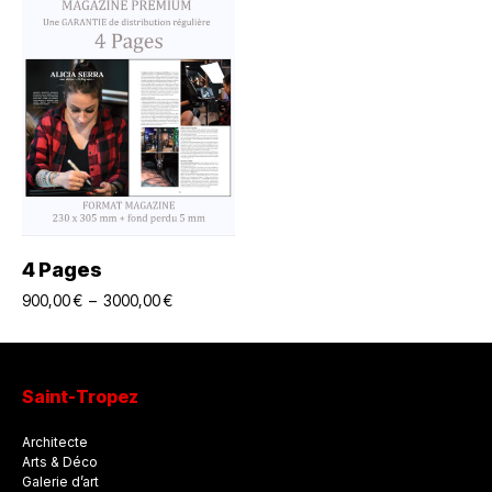
Choix Des Options
4 Pages
900,00
€
–
3000,00
€
Saint-Tropez
Architecte
Arts & Déco
Galerie d’art