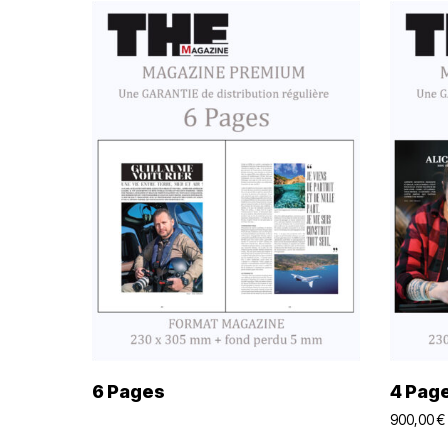
Lire La Suite
6 Pages
4 Pag
900,00
€