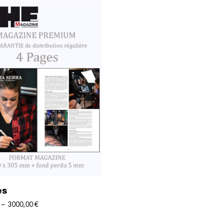
Choix Des Options
es
–
3000,00
€