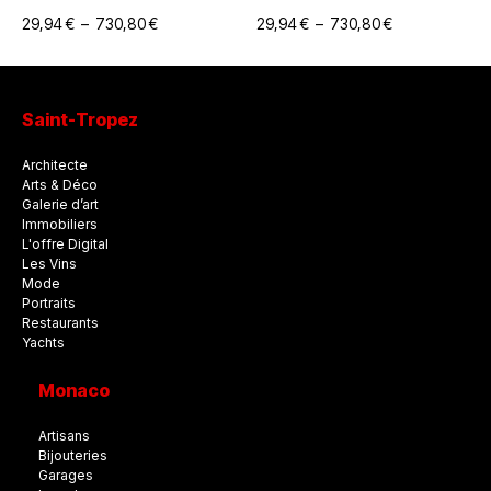
29,94
€
–
730,80
€
29,94
€
–
730,80
€
Saint-Tropez
Architecte
Arts & Déco
Galerie d’art
Immobiliers
L'offre Digital
Les Vins
Mode
Portraits
Restaurants
Yachts
Monaco
Artisans
Bijouteries
Garages