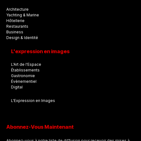
Architecture
Yachting & Marine
Hôtellerie
Restaurants
Business
Design & Identité
L'expression en images
L'Art de l'Espace
Établissements
Gastronomie
Évènementiel
Digital
L'Expression en Images
Abonnez-Vous Maintenant
Abonnez-vous à notre liste de diffusion pour recevoir des mises à