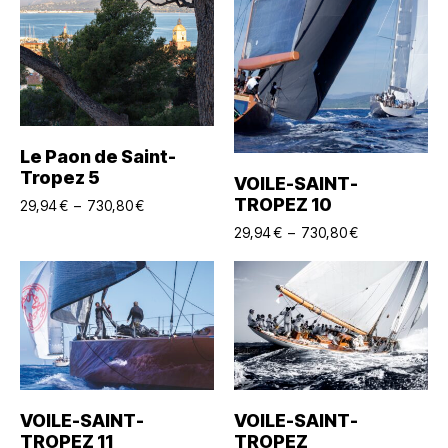
Choix Des Options
Le Paon de Saint-
Tropez 5
Choix Des Options
VOILE-SAINT-
TROPEZ 10
29,94
€
–
730,80
€
29,94
€
–
730,80
€
Choix Des Options
Choix Des Options
VOILE-SAINT-
VOILE-SAINT-
TROPEZ 11
TROPEZ