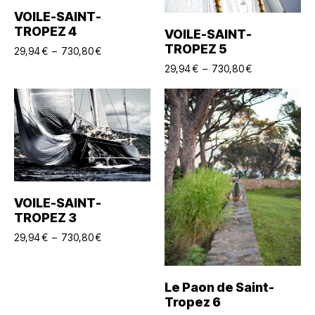
Choix Des Options
VOILE-SAINT-
TROPEZ 4
Choix Des Options
VOILE-SAINT-
TROPEZ 5
29,94
€
–
730,80
€
29,94
€
–
730,80
€
Choix Des Options
VOILE-SAINT-
TROPEZ 3
29,94
€
–
730,80
€
Choix Des Options
Le Paon de Saint-
Tropez 6