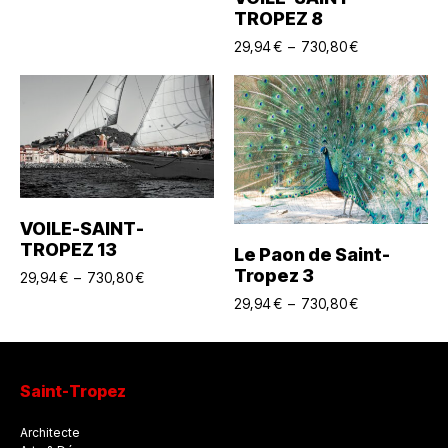
TROPEZ 8
29,94
€
–
730,80
€
Choix Des Options
VOILE-SAINT-
TROPEZ 13
Choix Des Options
Le Paon de Saint-
Tropez 3
29,94
€
–
730,80
€
29,94
€
–
730,80
€
Saint-Tropez
Architecte