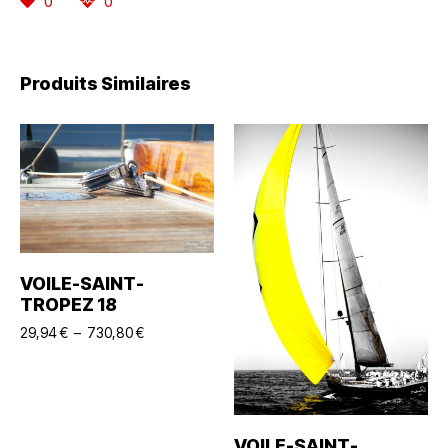
0
0
Produits Similaires
Choix Des Options
VOILE-SAINT-
TROPEZ 18
29,94
€
–
730,80
€
Choix Des Options
VOILE-SAINT-