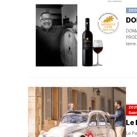
202
DO
DOMA
PRODU
terre..
202
Sain
Le 
Le Pe