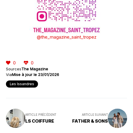
@the_magazine_saint_tropez
0
0
Sources
The Magazine
Via
Mise à jour le 23/01/2026
Les Issandres
ARTICLE PRÉCÉDENT
ARTICLE SUIVANT
LS COIFFURE
FATHER & SONS