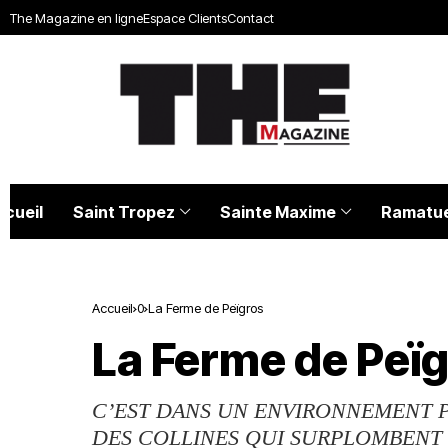
The Magazine en ligne
Espace Clients
Contact
ccueil
Saint Tropez
Sainte Maxime
Ramatue
Accueil
0
La Ferme de Peïgros
La Ferme de Peï
C’EST DANS UN ENVIRONNEMENT PR
DES COLLINES QUI SURPLOMBENT 