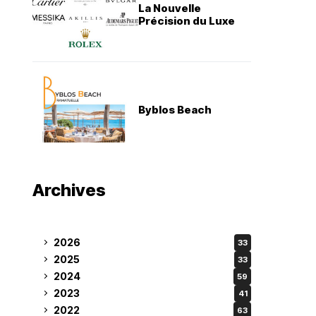
La Nouvelle
Précision du Luxe
Byblos Beach
Archives
2026
33
2025
33
2024
59
2023
41
2022
63