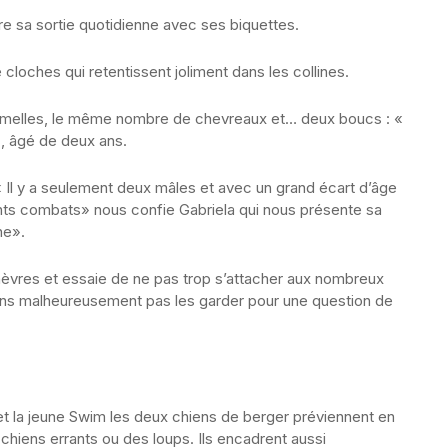
re sa sortie quotidienne avec ses biquettes.
cloches qui retentissent joliment dans les collines.
femelles, le même nombre de chevreaux et… deux boucs : «
», âgé de deux ans.
« Il y a seulement deux mâles et avec un grand écart d’âge
lents combats» nous confie Gabriela qui nous présente sa
ne».
vres et essaie de ne pas trop s’attacher aux nombreux
s malheureusement pas les garder pour une question de
 et la jeune Swim les deux chiens de berger préviennent en
chiens errants ou des loups. Ils encadrent aussi