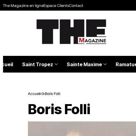
The Magazine en ligne
Espace Clients
Contact
ccueil
Saint Tropez
Sainte Maxime
Ramatue
Accueil
0
Boris Folli
Boris Folli