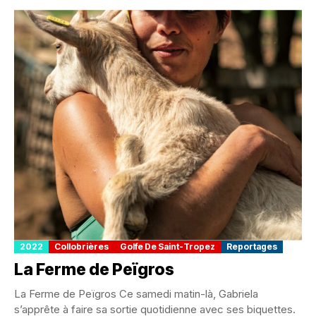
2022
Collobrières
Golfe De Saint-Tropez
Reportages
La Ferme de Peïgros
La Ferme de Peïgros Ce samedi matin-là, Gabriela
s’apprête à faire sa sortie quotidienne avec ses biquettes.