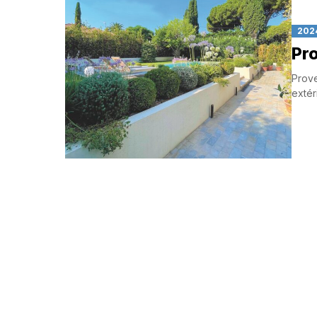
202
Pr
Prove
extér