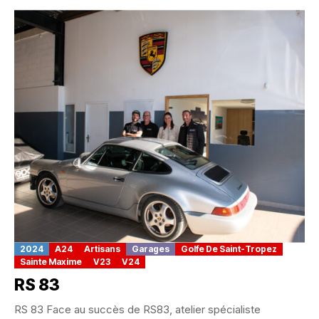
2024
A24
Artisans
Garages
Golfe De Saint-Tropez
Sainte Maxime
V23
V24
RS 83
RS 83 Face au succès de RS83, atelier spécialiste