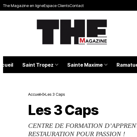
The Magazine en ligne
Espace Clients
Contact
ccueil
Saint Tropez
Sainte Maxime
Ramatue
Accueil
0
Les 3 Caps
Les 3 Caps
CENTRE DE FORMATION D’APPRENT
RESTAURATION POUR PASSION !