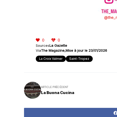
@the_m
0
0
Sources
La Gazette
Via
The Magazine
Mise à jour le 23/01/2026
La Croix Valmer
Saint-Tropez
ARTICLE PRÉCÉDENT
La Buona Cucina