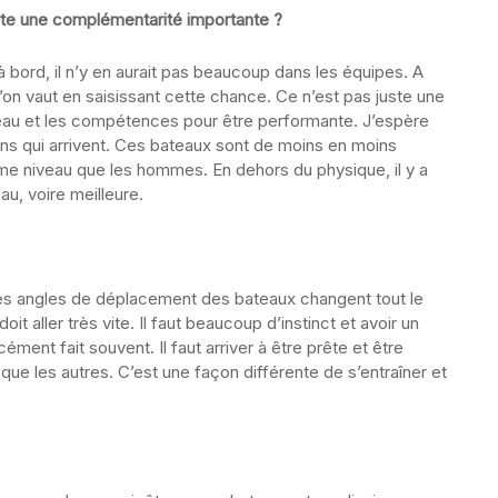
te une complémentarité importante ?
ord, il n’y en aurait pas beaucoup dans les équipes. A
’on vaut en saisissant cette chance. Ce n’est pas juste une
eau et les compétences pour être performante. J’espère
ions qui arrivent. Ces bateaux sont de moins en moins
e niveau que les hommes. En dehors du physique, il y a
u, voire meilleure.
 les angles de déplacement des bateaux changent tout le
it aller très vite. Il faut beaucoup d’instinct et avoir un
ément fait souvent. Il faut arriver à être prête et être
que les autres. C’est une façon différente de s’entraîner et