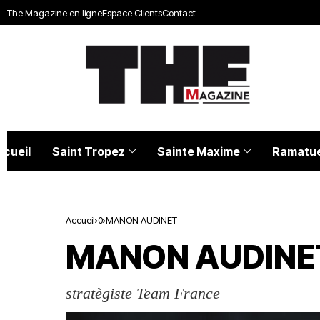
The Magazine en ligne
Espace Clients
Contact
ccueil
Saint Tropez
Sainte Maxime
Ramatue
Accueil
0
MANON AUDINET
MANON AUDINE
stratègiste Team France