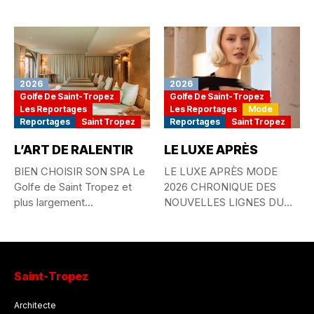
passionné...
QUOTIDIENNE ET
MYTHE...
2026
2026
Golfe De Saint-Tropez
Golfe De Saint-Tropez
Les Reportages
Les Reportages
Mode
Reportages
Saint Tropez
Reportages
Saint Tropez
L’ART DE RALENTIR
LE LUXE APRÈS
BIEN CHOISIR SON SPA Le
LE LUXE APRÈS MODE
Golfe de Saint Tropez et
2026 CHRONIQUE DES
plus largement...
NOUVELLES LIGNES DU
STYLE MONDIAL...
Saint-Tropez
Architecte