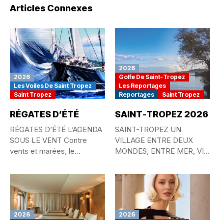
Articles Connexes
2026
2026
Golfe De Saint-Tropez
Les Voiles De Saint Tropez
Les Reportages
Saint Tropez
Reportages
Saint Tropez
RÉGATES D’ÉTÉ
SAINT-TROPEZ 2026
RÉGATES D’ÉTÉ L’AGENDA
SAINT-TROPEZ UN
SOUS LE VENT Contre
VILLAGE ENTRE DEUX
vents et marées, le
MONDES, ENTRE MER, VIE
passionné...
QUOTIDIENNE ET
MYTHE...
2026
2026