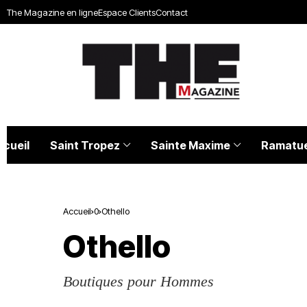
The Magazine en ligne
Espace Clients
Contact
ccueil
Saint Tropez
Sainte Maxime
Ramatue
Accueil
0
Othello
Othello
Boutiques pour Hommes