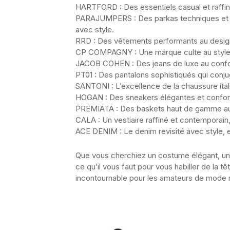
HARTFORD : Des essentiels casual et raffiné
PARAJUMPERS : Des parkas techniques et r
avec style.
RRD : Des vêtements performants au design 
CP COMPAGNY : Une marque culte au style ut
JACOB COHEN : Des jeans de luxe au confort 
PT01 : Des pantalons sophistiqués qui conju
SANTONI : L’excellence de la chaussure itali
HOGAN : Des sneakers élégantes et conforta
PREMIATA : Des baskets haut de gamme au de
CALA : Un vestiaire raffiné et contemporain,
ACE DENIM : Le denim revisité avec style, 
Que vous cherchiez un costume élégant, un 
ce qu’il vous faut pour vous habiller de la t
incontournable pour les amateurs de mode 