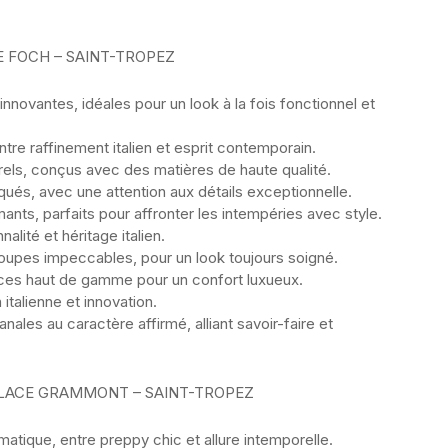
E FOCH – SAINT-TROPEZ
ovantes, idéales pour un look à la fois fonctionnel et
e raffinement italien et esprit contemporain.
els, conçus avec des matières de haute qualité.
ués, avec une attention aux détails exceptionnelle.
ts, parfaits pour affronter les intempéries avec style.
nalité et héritage italien.
pes impeccables, pour un look toujours soigné.
èces haut de gamme pour un confort luxueux.
italienne et innovation.
les au caractère affirmé, alliant savoir-faire et
 PLACE GRAMMONT – SAINT-TROPEZ
ique, entre preppy chic et allure intemporelle.