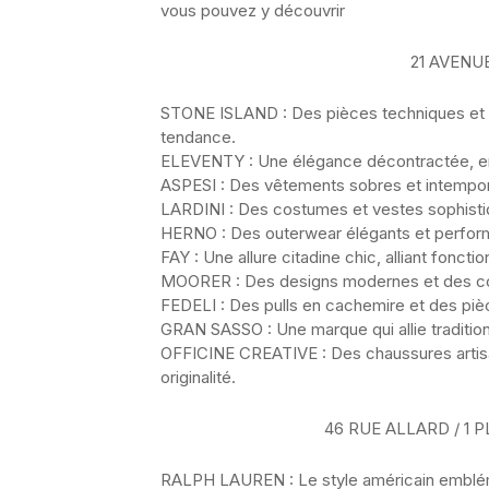
vous pouvez y découvrir
21 AVENU
STONE ISLAND : Des pièces techniques et inn
tendance.
ELEVENTY : Une élégance décontractée, entr
ASPESI : Des vêtements sobres et intempor
LARDINI : Des costumes et vestes sophistiq
HERNO : Des outerwear élégants et performan
FAY : Une allure citadine chic, alliant fonction
MOORER : Des designs modernes et des cou
FEDELI : Des pulls en cachemire et des pi
GRAN SASSO : Une marque qui allie tradition 
OFFICINE CREATIVE : Des chaussures artisana
originalité.
46 RUE ALLARD / 1
RALPH LAUREN : Le style américain emblémat