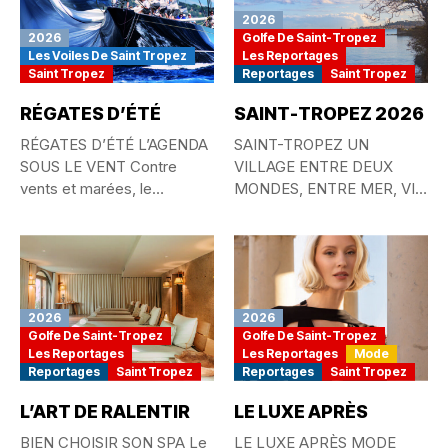
2026
2026
Golfe De Saint-Tropez
Les Voiles De Saint Tropez
Les Reportages
Saint Tropez
Reportages
Saint Tropez
RÉGATES D’ÉTÉ
SAINT-TROPEZ 2026
RÉGATES D’ÉTÉ L’AGENDA
SAINT-TROPEZ UN
SOUS LE VENT Contre
VILLAGE ENTRE DEUX
vents et marées, le
MONDES, ENTRE MER, VIE
passionné...
QUOTIDIENNE ET
MYTHE...
2026
2026
Golfe De Saint-Tropez
Golfe De Saint-Tropez
Les Reportages
Les Reportages
Mode
Reportages
Saint Tropez
Reportages
Saint Tropez
L’ART DE RALENTIR
LE LUXE APRÈS
BIEN CHOISIR SON SPA Le
LE LUXE APRÈS MODE