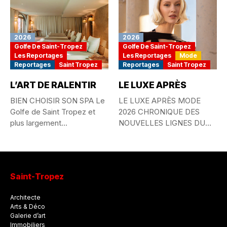
2026
2026
Golfe De Saint-Tropez
Golfe De Saint-Tropez
Les Reportages
Les Reportages
Mode
Reportages
Saint Tropez
Reportages
Saint Tropez
L’ART DE RALENTIR
LE LUXE APRÈS
BIEN CHOISIR SON SPA Le
LE LUXE APRÈS MODE
Golfe de Saint Tropez et
2026 CHRONIQUE DES
plus largement...
NOUVELLES LIGNES DU
STYLE MONDIAL...
Saint-Tropez
Architecte
Arts & Déco
Galerie d’art
Immobiliers