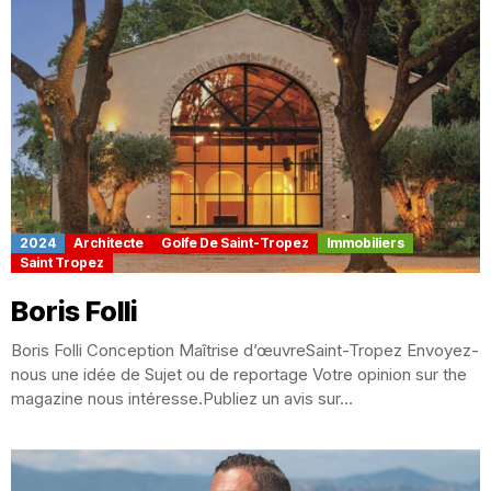
2024
Architecte
Golfe De Saint-Tropez
Immobiliers
Saint Tropez
Boris Folli
Boris Folli Conception Maîtrise d’œuvreSaint-Tropez Envoyez-
nous une idée de Sujet ou de reportage Votre opinion sur the
magazine nous intéresse.Publiez un avis sur...