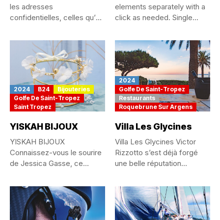
les adresses
elements separately with a
confidentielles, celles qu’on
click as needed. Single...
se chuchote, qu’on est...
2024
2024
B24
Bijouteries
Golfe De Saint-Tropez
Golfe De Saint-Tropez
Restaurants
Saint Tropez
Roquebrune Sur Argens
YISKAH BIJOUX
Villa Les Glycines
YISKAH BIJOUX
Villa Les Glycines Victor
Connaissez-vous le sourire
Rizzotto s’est déjà forgé
de Jessica Gasse, ce
une belle réputation
sourire des gens...
depuis...