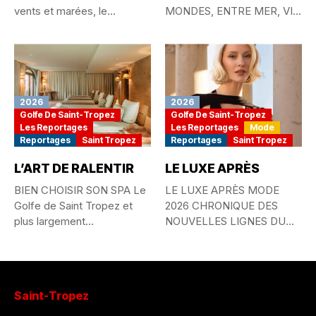
vents et marées, le
MONDES, ENTRE MER, VIE
passionné...
QUOTIDIENNE ET
MYTHE...
2026
2026
Golfe De Saint-Tropez
Golfe De Saint-Tropez
Les Reportages
Les Reportages
Mode
Reportages
Saint Tropez
Reportages
Saint Tropez
L’ART DE RALENTIR
LE LUXE APRÈS
BIEN CHOISIR SON SPA Le
LE LUXE APRÈS MODE
Golfe de Saint Tropez et
2026 CHRONIQUE DES
plus largement...
NOUVELLES LIGNES DU
STYLE MONDIAL...
Saint-Tropez