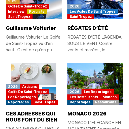
2023
Golfe De Saint-Tropez
2026
Interview
Portraits
Les Voiles De Saint Tropez
Saint Tropez
Saint Tropez
Guillaume Voiturier
RÉGATES D’ÉTÉ
Guillaume Voiturier Le Golfe
RÉGATES D’ÉTÉ L’AGENDA
de Saint-Tropez vu d’en
SOUS LE VENT Contre
haut…C’est ce qu’on pu...
vents et marées, le
passionné...
2026
Artisans
Golfe De Saint-Tropez
2026
Les Reportages
Les Reportages
Les Restaurants
Monaco
Reportages
Saint Tropez
Reportages
Restaurants
CES ADRESSES QUI
MONACO 2026
NOUS FONT DU BIEN
MONACO L’ÉLÉGANCE EN
CES ADRESSES QUI NOUS
MOUVEMENT Accrochée