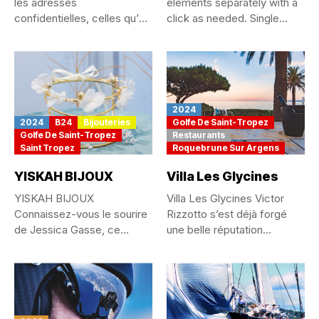
les adresses
elements separately with a
confidentielles, celles qu’on
click as needed. Single...
se chuchote, qu’on est...
2024
2024
B24
Bijouteries
Golfe De Saint-Tropez
Golfe De Saint-Tropez
Restaurants
Saint Tropez
Roquebrune Sur Argens
YISKAH BIJOUX
Villa Les Glycines
YISKAH BIJOUX
Villa Les Glycines Victor
Connaissez-vous le sourire
Rizzotto s’est déjà forgé
de Jessica Gasse, ce
une belle réputation
sourire des gens...
depuis...