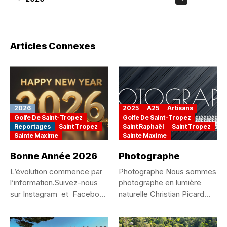
Articles Connexes
2026
2025
A25
Artisans
Golfe De Saint-Tropez
Golfe De Saint-Tropez
Reportages
Saint Tropez
Saint Raphaël
Saint Tropez
Sainte Maxime
Sainte Maxime
Bonne Année 2026
Photographe
L’évolution commence par
Photographe Nous sommes
l’information.Suivez-nous
photographe en lumière
sur Instagram et Facebook
naturelle Christian Picard
@the_magazine_saint_tropez
Steve Lorillere Basé...
The Magazine Saint-