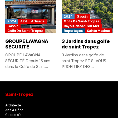
Tropez...
2024
Gassin
2024
A24
Artisans
Golfe De Saint-Tropez
Gassin
Rayol Canadel Sur Mer
Golfe De Saint-Tropez
Reportages
Sainte Maxime
GROUPE LAVAGNA
3 Jardins dans golfe
SÉCURITÉ
de saint Tropez
GROUPE LAVAGNA
3 Jardins dans golfe de
SÉCURITÉ Depuis 15 ans
saint Tropez ET SI VOUS
dans le Golfe de Saint
PROFITIEZ DES...
Tropez...
Saint-Tropez
Architecte
Arts & Déco
Galerie d’art