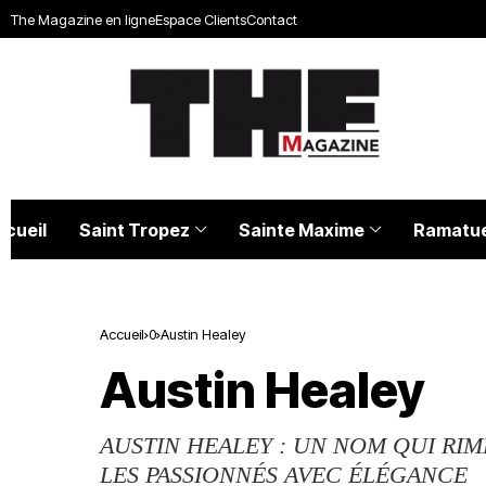
The Magazine en ligne
Espace Clients
Contact
ccueil
Saint Tropez
Sainte Maxime
Ramatue
Accueil
0
Austin Healey
Austin Healey
AUSTIN HEALEY : UN NOM QUI RI
LES PASSIONNÉS AVEC ÉLÉGANCE