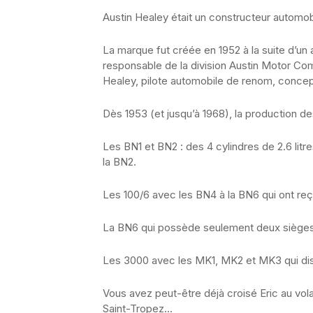
Austin­ Healey était un constructeur automob
La marque fut créée en 1952 à la suite d’un
responsable de la division Austin Motor Co
Healey, pilote automobile de renom, concep
Dès 1953 (et jusqu’à 1968), la production des
­Les BN1 et BN2 : des 4 cylindres de 2.6 litr
la BN2.
­Les 100/6 avec les BN4 à la BN6 qui ont reçu
La BN6 qui possède seulement deux sièges
­Les 3000 avec les MK1, MK2 et MK3 qui disp
Vous avez peut-être déjà croisé Eric au vol
Saint-Tropez…