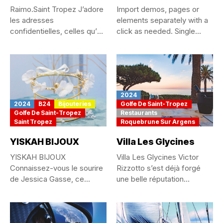
Raimo.Saint Tropez J’adore
Import demos, pages or
les adresses
elements separately with a
confidentielles, celles qu’on
click as needed. Single...
se chuchote, qu’on est...
2024
2024
B24
Bijouteries
Golfe De Saint-Tropez
Golfe De Saint-Tropez
Restaurants
Saint Tropez
Roquebrune Sur Argens
YISKAH BIJOUX
Villa Les Glycines
YISKAH BIJOUX
Villa Les Glycines Victor
Connaissez-vous le sourire
Rizzotto s’est déjà forgé
de Jessica Gasse, ce
une belle réputation
sourire des gens...
depuis...