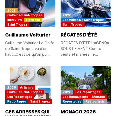
2023
Golfe De Saint-Tropez
2026
Interview
Portraits
Les Voiles De Saint Tropez
Saint Tropez
Saint Tropez
Guillaume Voiturier
RÉGATES D’ÉTÉ
Guillaume Voiturier Le Golfe
RÉGATES D’ÉTÉ L’AGENDA
de Saint-Tropez vu d’en
SOUS LE VENT Contre
haut…C’est ce qu’on pu...
vents et marées, le
passionné...
2026
Artisans
Golfe De Saint-Tropez
2026
Les Reportages
Les Reportages
Les Restaurants
Monaco
Reportages
Saint Tropez
Reportages
Restaurants
CES ADRESSES QUI
MONACO 2026