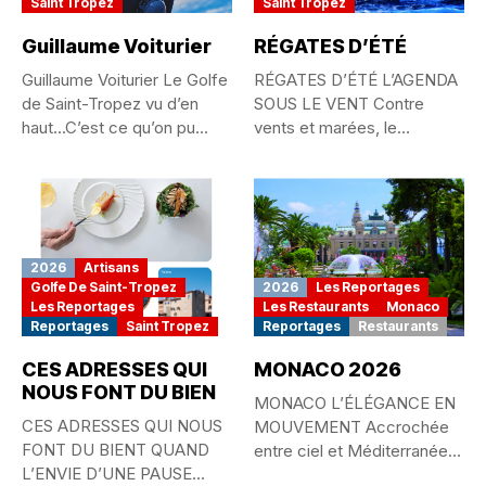
Saint Tropez
Saint Tropez
Guillaume Voiturier
RÉGATES D’ÉTÉ
Guillaume Voiturier Le Golfe
RÉGATES D’ÉTÉ L’AGENDA
de Saint-Tropez vu d’en
SOUS LE VENT Contre
haut…C’est ce qu’on pu...
vents et marées, le
passionné...
2026
Artisans
Golfe De Saint-Tropez
2026
Les Reportages
Les Reportages
Les Restaurants
Monaco
Reportages
Saint Tropez
Reportages
Restaurants
CES ADRESSES QUI
MONACO 2026
NOUS FONT DU BIEN
MONACO L’ÉLÉGANCE EN
CES ADRESSES QUI NOUS
MOUVEMENT Accrochée
FONT DU BIENT QUAND
entre ciel et Méditerranée,
L’ENVIE D’UNE PAUSE
la Principauté de...