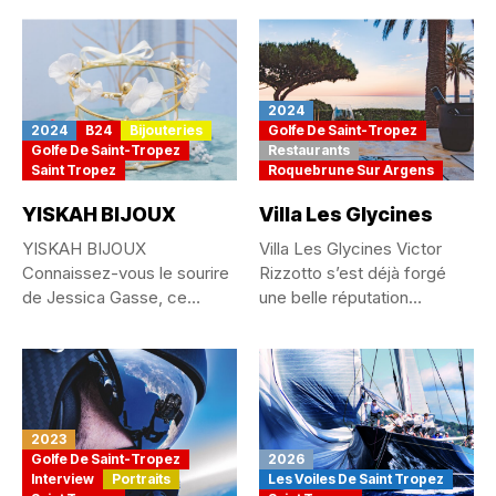
2024
2024
B24
Bijouteries
Golfe De Saint-Tropez
Golfe De Saint-Tropez
Restaurants
Saint Tropez
Roquebrune Sur Argens
YISKAH BIJOUX
Villa Les Glycines
YISKAH BIJOUX
Villa Les Glycines Victor
Connaissez-vous le sourire
Rizzotto s’est déjà forgé
de Jessica Gasse, ce
une belle réputation
sourire des gens...
depuis...
2023
Golfe De Saint-Tropez
2026
Interview
Portraits
Les Voiles De Saint Tropez