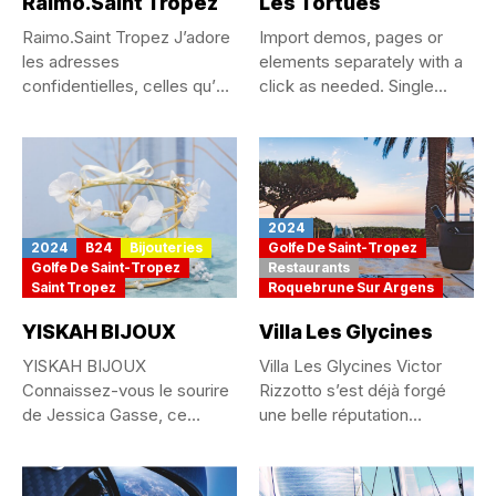
Raimo.Saint Tropez
Les Tortues
Raimo.Saint Tropez J’adore
Import demos, pages or
les adresses
elements separately with a
confidentielles, celles qu’on
click as needed. Single...
se chuchote, qu’on est...
2024
2024
B24
Bijouteries
Golfe De Saint-Tropez
Golfe De Saint-Tropez
Restaurants
Saint Tropez
Roquebrune Sur Argens
YISKAH BIJOUX
Villa Les Glycines
YISKAH BIJOUX
Villa Les Glycines Victor
Connaissez-vous le sourire
Rizzotto s’est déjà forgé
de Jessica Gasse, ce
une belle réputation
sourire des gens...
depuis...