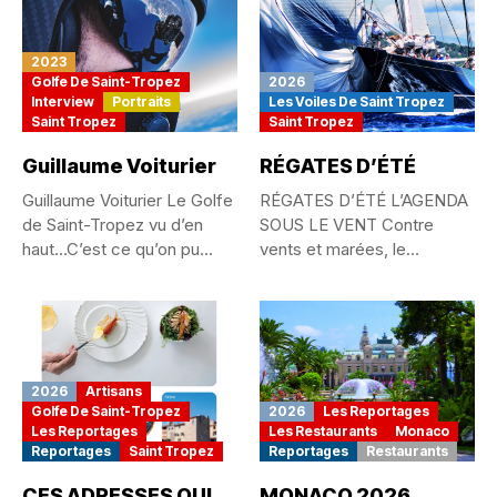
2023
Golfe De Saint-Tropez
2026
Interview
Portraits
Les Voiles De Saint Tropez
Saint Tropez
Saint Tropez
Guillaume Voiturier
RÉGATES D’ÉTÉ
Guillaume Voiturier Le Golfe
RÉGATES D’ÉTÉ L’AGENDA
de Saint-Tropez vu d’en
SOUS LE VENT Contre
haut…C’est ce qu’on pu...
vents et marées, le
passionné...
2026
Artisans
Golfe De Saint-Tropez
2026
Les Reportages
Les Reportages
Les Restaurants
Monaco
Reportages
Saint Tropez
Reportages
Restaurants
CES ADRESSES QUI
MONACO 2026