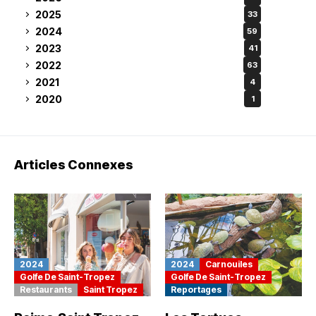
2025
33
2024
59
2023
41
2022
63
2021
4
2020
1
Articles Connexes
2024
2024
Carnouiles
Golfe De Saint-Tropez
Golfe De Saint-Tropez
Restaurants
Saint Tropez
Reportages