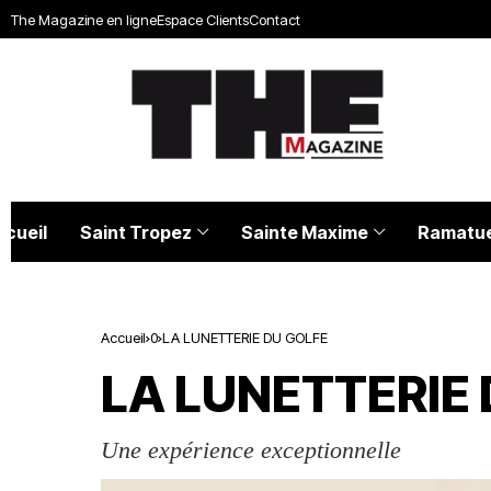
The Magazine en ligne
Espace Clients
Contact
ccueil
Saint Tropez
Sainte Maxime
Ramatue
Accueil
0
LA LUNETTERIE DU GOLFE
LA LUNETTERIE
Une expérience exceptionnelle