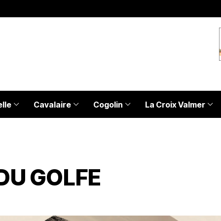
lle
Cavalaire
Cogolin
La Croix Valmer
 DU GOLFE