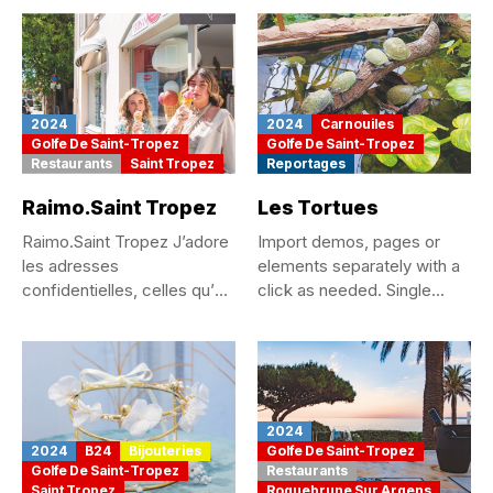
2024
2024
Carnouiles
Golfe De Saint-Tropez
Golfe De Saint-Tropez
Restaurants
Saint Tropez
Reportages
Raimo.Saint Tropez
Les Tortues
Raimo.Saint Tropez J’adore
Import demos, pages or
les adresses
elements separately with a
confidentielles, celles qu’on
click as needed. Single...
se chuchote, qu’on est...
2024
2024
B24
Bijouteries
Golfe De Saint-Tropez
Golfe De Saint-Tropez
Restaurants
Saint Tropez
Roquebrune Sur Argens