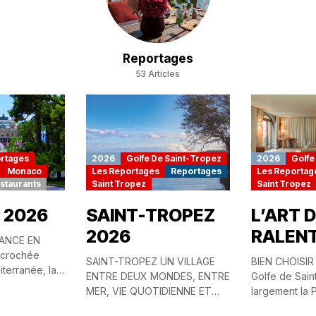
Reportages
53 Articles
rtages
2026
Golfe De Saint-Tropez
2026
Golfe
Monaco
Les Reportages
Reportages
Les Reportag
staurants
Saint Tropez
Saint Tropez
 2026
SAINT-TROPEZ
L’ART 
2026
RALENT
ANCE EN
crochée
SAINT-TROPEZ UN VILLAGE
BIEN CHOISIR
iterranée, la
ENTRE DEUX MONDES, ENTRE
Golfe de Sain
Monaco
MER, VIE QUOTIDIENNE ET
largement la 
inir le luxe
MYTHE MONDIAL À Saint-
des territoire
ais renier