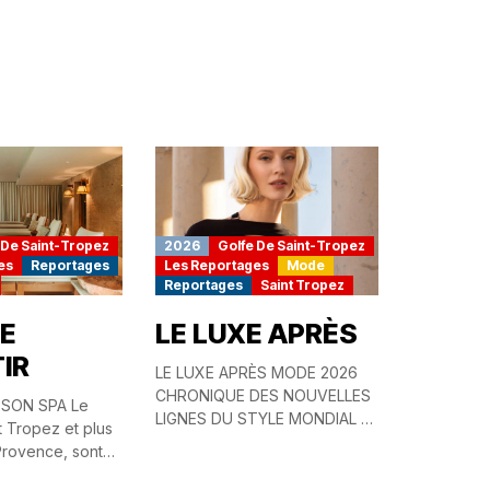
 De Saint-Tropez
2026
Golfe De Saint-Tropez
es
Reportages
Les Reportages
Mode
Reportages
Saint Tropez
DE
LE LUXE APRÈS
IR
LE LUXE APRÈS MODE 2026
CHRONIQUE DES NOUVELLES
 SON SPA Le
LIGNES DU STYLE MONDIAL LA
t Tropez et plus
MODE 2026 NE CHERCHE
Provence, sont
PLUS À SURPRENDRE. ELLE
s naturellement
CHERCHE À...