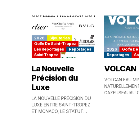
GOURMANDE OU ARTISTIQUE
son...
SE FAIT SENTIR, IL Y A CES
ADRESSES REFUGES...
2026
Bijouteries
Golfe De Saint-Tropez
Les Reportages
Reportages
2026
Golfe De
Saint Tropez
Reportages
Sa
La Nouvelle
VOLCAN
Précision du
VOLCAN EAU MI
Luxe
NATURELLEMEN
GAZEUSEAUAU 
LA NOUVELLE PRÉCISION DU
PARC NATURELD
LUXE ENTRE SAINT-TROPEZ
MONTS D’ARDÈC
ET MONACO, LE STATUT
LA SOURCE AU 
DEVIENT TECHNIQUE, LE
L’ARDÈCHE NAT
STYLE DEVIENT MESURÉ EN
GAZEUSEDes bull
2026, QUELQUE CHOSE A
CHANGÉ...