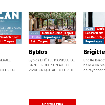
Tropez, on vient rarement
propices au b
pour une seule raison. Et...
de...
2026
Golfe
2026
Golfe De Saint-Tropez
Les Portraits
 Saint-Tropez
Hotels
Reportages
Les Reportag
int Tropez
Saint Tropez
Reportages
Byblos
Brigitt
NÉRALE
Byblos L’HÔTEL ICONIQUE DE
Brigitte Bardo
T
SAINT-TROPEZ UN ART DE
belle à en pleu
COEUR DU
VIVRE UNIQUE AU COEUR DE
de rayonner 
ES DES
VOTRE HISTOIRE Depuis 1967,
hiver comme é
HE PUISÉE À
le Byblos incarne la liberté, la...
porter du vichy
COEUR DE
URELLEMENT
es...
Charger Plus