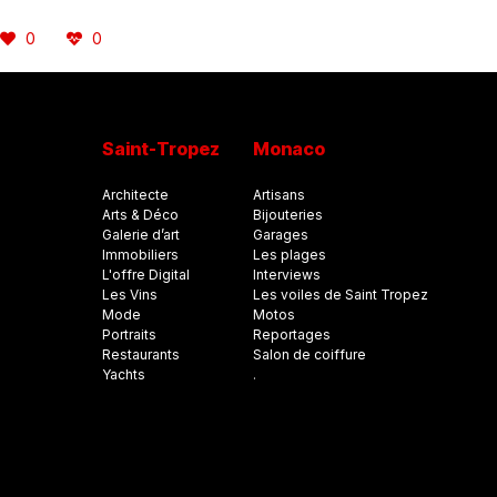
0
0
Saint-Tropez
Monaco
Architecte
Artisans
Arts & Déco
Bijouteries
Galerie d’art
Garages
Immobiliers
Les plages
L'offre Digital
Interviews
Les Vins
Les voiles de Saint Tropez
Mode
Motos
Portraits
Reportages
Restaurants
Salon de coiffure
Yachts
.