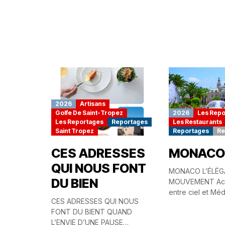
2026
Artisans
Golfe De Saint-Tropez
2026
Les Repo
Les Reportages
Reportages
Les Restaurants
Saint Tropez
Reportages
Re
CES ADRESSES
MONACO
QUI NOUS FONT
MONACO L’ÉLÉG
DU BIEN
MOUVEMENT Ac
entre ciel et Méd
CES ADRESSES QUI NOUS
Principauté de 
FONT DU BIENT QUAND
continue de redéf
L’ENVIE D’UNE PAUSE
mondial sans jam