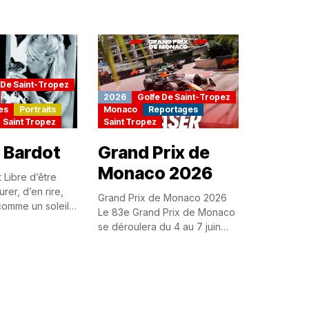
ien-être. Espace
 De Saint-Tropez
2026
Golfe De Saint-Tropez
es
Portraits
Monaco
Reportages
Saint Tropez
Saint Tropez
e Bardot
Grand Prix de
Monaco 2026
t Libre d’être
rer, d’en rire,
Grand Prix de Monaco 2026
comme un soleil
Le 83e Grand Prix de Monaco
té. Libre de
se déroulera du 4 au 7 juin
...
2026. Contrairement à
l’ancienne tradition...