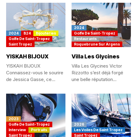
2024
2024
B24
Bijouteries
Golfe De Saint-Tropez
Golfe De Saint-Tropez
Restaurants
Saint Tropez
Roquebrune Sur Argens
YISKAH BIJOUX
Villa Les Glycines
YISKAH BIJOUX
Villa Les Glycines Victor
Connaissez-vous le sourire
Rizzotto s’est déjà forgé
de Jessica Gasse, ce
une belle réputation
sourire des gens...
depuis...
2023
Golfe De Saint-Tropez
2026
Interview
Portraits
Les Voiles De Saint Tropez
Saint Tropez
Saint Tropez