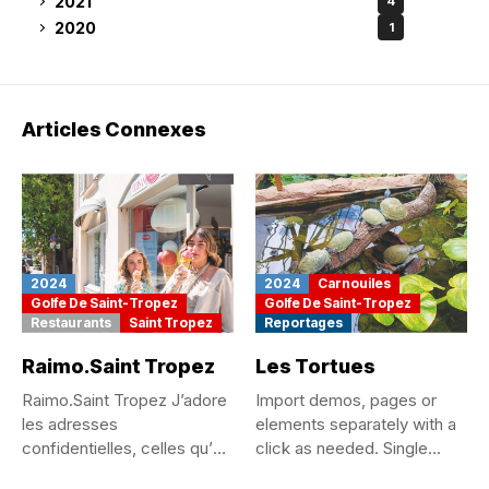
2021
4
2020
1
Articles Connexes
2024
2024
Carnouiles
Golfe De Saint-Tropez
Golfe De Saint-Tropez
Restaurants
Saint Tropez
Reportages
Raimo.Saint Tropez
Les Tortues
Raimo.Saint Tropez J’adore
Import demos, pages or
les adresses
elements separately with a
confidentielles, celles qu’on
click as needed. Single...
se chuchote, qu’on est...